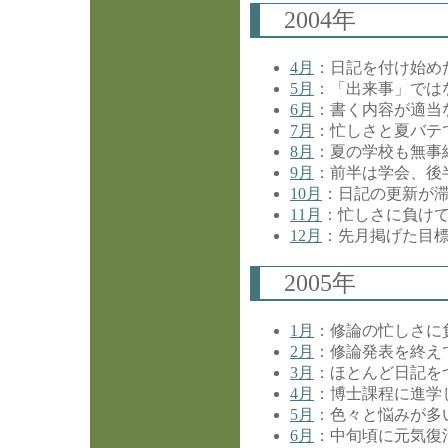
2004年
4月
：日記を付け始め
5月
：「出来事」では
6月
：書く内容が適当
7月
：忙しさと夏バテ
8月
：夏の学校も無事
9月
：前半は学会、後
10月
：日記の更新が
11月
：忙しさに負け
12月
：先月掲げた目
2005年
1月
：修論の忙しさに
2月
：修論発表を終え
3月
：ほとんど日記を
4月
：博士課程に進学
5月
：色々と悩みが多
6月
：中旬頃に元気復