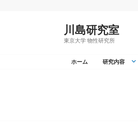
コ
ン
テ
川島研究室
ン
ツ
東京大学 物性研究所
へ
ス
キ
ホーム
研究内容
ッ
プ