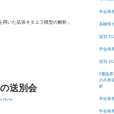
学会発表
を用いた拡張キタエフ模型の解析」
高橋惇
送別 20
学会発表
送別 20
3重臨
の共形
iさんの送別会
析
学会発表
hi Morita
学会発表