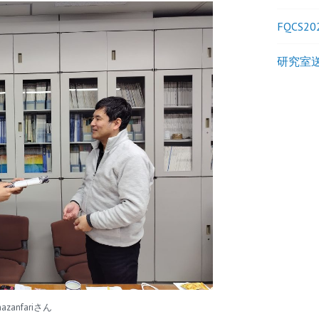
FQCS20
研究室送
azanfariさん