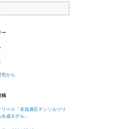
リー
ム
ス
研究から
投稿
リリース「非負適応テンソルツリ
る生成モデル」