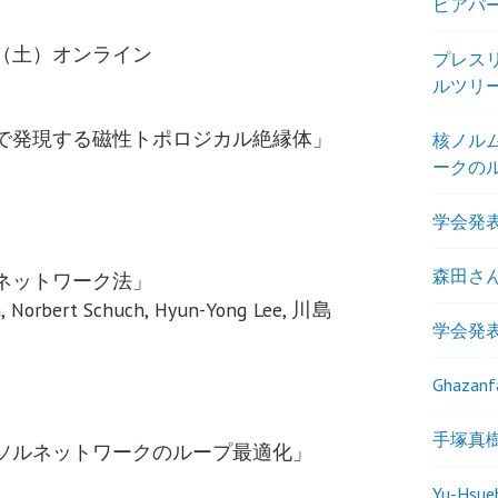
ビアパーテ
5日（土）オンライン
プレス
ルツリ
で発現する磁性トポロジカル絶縁体」
核ノル
ークの
学会発表
森田さ
ネットワーク法」
, Norbert Schuch, Hyun-Yong Lee, 川島
学会発表
Ghaza
手塚真
ソルネットワークのループ最適化」
Yu-Hs