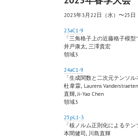
2023年3月22日（水）〜2
23aC1-9
「三角格子上の近藤格子模型
井戸康太, 三澤貴宏
領域3
24aC1-9
「生成関数と二次元テンソル
杜韋霖, Laurens Vanderstraeten
直輝, Ji-Yao Chen
領域3
25pL1-3
「核ノルム正則化によるテン
本間健司, 川島直輝