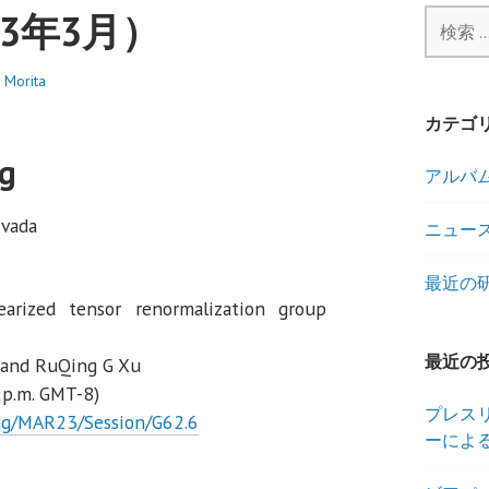
3年3月）
検
索
:
 Morita
カテゴ
g
アルバ
evada
ニュー
最近の
earized tensor renormalization group
最近の
, and RuQing G Xu
6 p.m. GMT-8)
プレス
ing/MAR23/Session/G62.6
ーによ