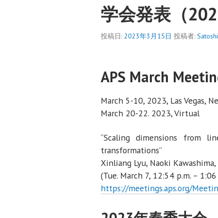
学会発表（202
投稿日:
2023年3月15日
投稿者:
Satoshi
APS March Meetin
March 5-10, 2023, Las Vegas, N
March 20-22. 2023, Virtual
“Scaling dimensions from lin
transformations”
Xinliang Lyu, Naoki Kawashima
(Tue. March 7, 12:54 p.m. – 1:0
https://meetings.aps.org/Meet
2023年春季大会