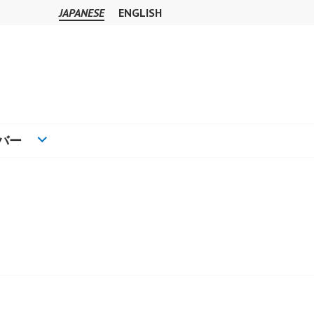
JAPANESE
ENGLISH
バー