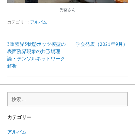
光冨さん
カテゴリー:
アルバム
3重臨界3状態ポッツ模型の
学会発表（2021年9月）
投
表面臨界現象の共形場理
論・テンソルネットワーク
稿
解析
ナ
ビ
検
ゲ
索
:
ー
カテゴリー
シ
アルバム