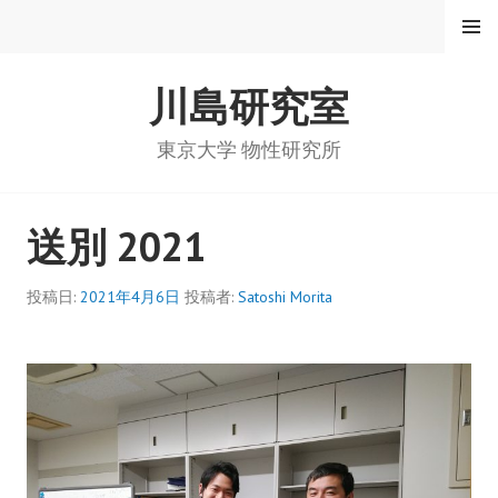
コ
メニュ
ー
ン
テ
川島研究室
ン
ツ
へ
東京大学 物性研究所
ス
キ
ッ
送別 2021
プ
投稿日:
2021年4月6日
投稿者:
Satoshi Morita