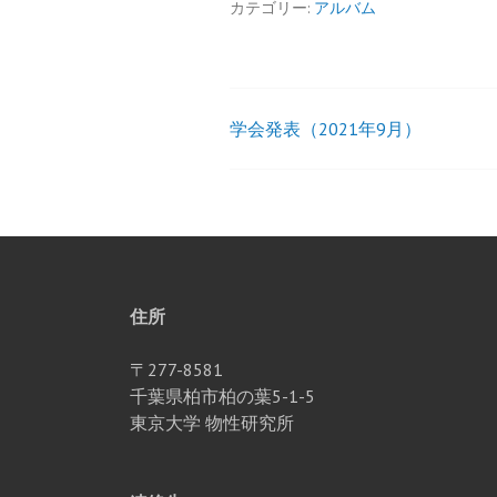
カテゴリー:
アルバム
学会発表（2021年9月）
投
稿
ナ
ビ
住所
ゲ
〒277-8581
千葉県柏市柏の葉5-1-5
ー
東京大学 物性研究所
シ