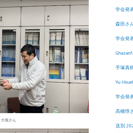
学会発表
森田さ
学会発表
Ghaza
手塚真
Yu-Hs
学会発表
高橋惇
大堀さん
送別 20