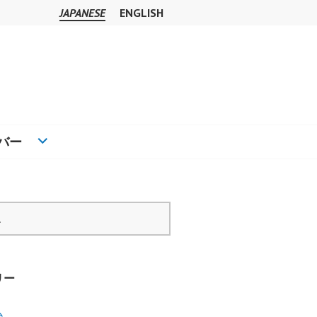
JAPANESE
ENGLISH
バー
リー
ム