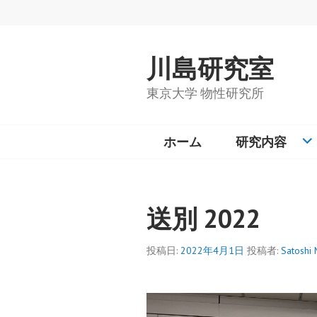
コ
ン
テ
川島研究室
ン
ツ
東京大学 物性研究所
へ
ス
キ
ホーム
研究内容
ッ
プ
送別 2022
投稿日:
2022年4月1日
投稿者:
Satoshi 