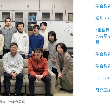
学会発表
送別 20
3重臨
の共形
析
学会発表
学会発表
FQCS20
研究室送
茶会での集合写真