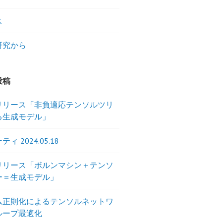
ス
研究から
投稿
リリース「非負適応テンソルツリ
る生成モデル」
ィ 2024.05.18
リリース「ボルンマシン＋テンソ
ー＝生成モデル」
ム正則化によるテンソルネットワ
ループ最適化