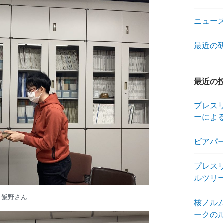
ニュー
最近の
最近の
プレス
ーによ
ビアパーテ
プレス
ルツリ
飯野さん
核ノル
ークの