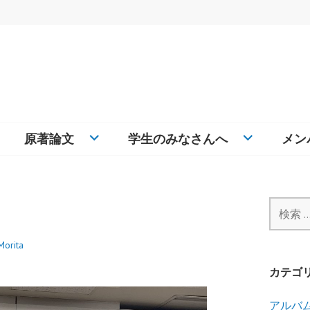
原著論文
学生のみなさんへ
メン
検
索
:
Morita
カテゴ
アルバ