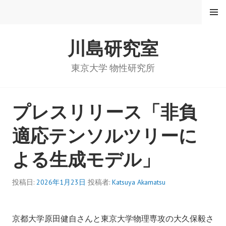
コ
メニュ
ー
ン
テ
川島研究室
ン
ツ
へ
東京大学 物性研究所
ス
キ
ッ
プレスリリース「非負
プ
適応テンソルツリーに
よる生成モデル」
投稿日:
2026年1月23日
投稿者:
Katsuya Akamatsu
京都大学原田健自さんと東京大学物理専攻の大久保毅さ