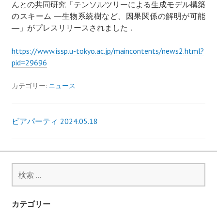
んとの共同研究「テンソルツリーによる生成モデル構築
のスキーム ―生物系統樹など、因果関係の解明が可能
―」がプレスリリースされました．
https://www.issp.u-tokyo.ac.jp/maincontents/news2.html?
pid=29696
カテゴリー:
ニュース
ビアパーティ 2024.05.18
投
稿
ナ
検
索
ビ
:
カテゴリー